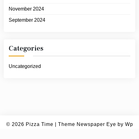
November 2024
September 2024
Categories
Uncategorized
© 2026
Pizza Time
|
Theme Newspaper Eye
by Wp
Theme Space.