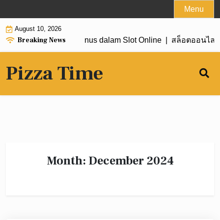
Skip
Menu
to
August 10, 2026
content
Breaking News
 Mengenal Mekanik Bonus dalam Slot Online |
สล็อตออนไลน์ถอน
Pizza Time
Month:
December 2024