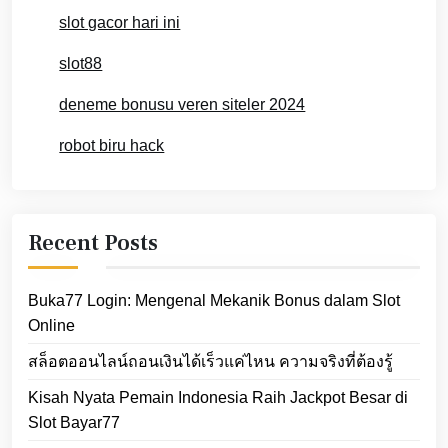
slot gacor hari ini
slot88
deneme bonusu veren siteler 2024
robot biru hack
Recent Posts
Buka77 Login: Mengenal Mekanik Bonus dalam Slot
Online
สล็อตออนไลน์ถอนเงินได้เร็วแค่ไหน ความจริงที่ต้องรู้
Kisah Nyata Pemain Indonesia Raih Jackpot Besar di
Slot Bayar77