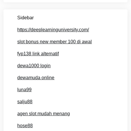
Sidebar
https://deeplearninguniversity.com/
slot bonus new member 100 di awal
fyp138 link alternatif
dewa1000 login
dewamuda online
luna99
salju88
agen slot mudah menang
hose88