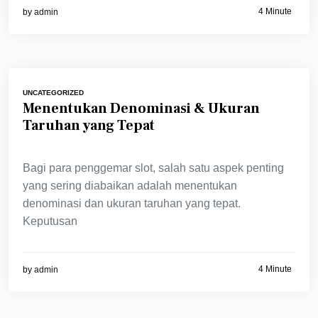
4 Minute
by
admin
UNCATEGORIZED
Menentukan Denominasi & Ukuran
Taruhan yang Tepat
Bagi para penggemar slot, salah satu aspek penting
yang sering diabaikan adalah menentukan
denominasi dan ukuran taruhan yang tepat.
Keputusan
4 Minute
by
admin