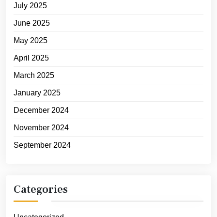
July 2025
June 2025
May 2025
April 2025
March 2025
January 2025
December 2024
November 2024
September 2024
Categories