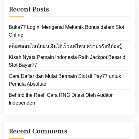
Recent Posts
Buka77 Login: Mengenal Mekanik Bonus dalam Slot
Online
สล็อตออนไลน์ถอนเงินได้เร็วแค่ไหน ความจริงที่ต้องรู้
Kisah Nyata Pemain Indonesia Raih Jackpot Besar di
Slot Bayar77
Cara Daftar dan Mulai Bermain Slot di Pay77 untuk
Pemula Absolute
Behind the Reel: Cara RNG Ditest Oleh Auditor
Independen
Recent Comments