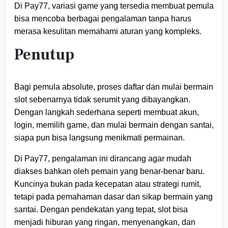
Di Pay77, variasi game yang tersedia membuat pemula
bisa mencoba berbagai pengalaman tanpa harus
merasa kesulitan memahami aturan yang kompleks.
Penutup
Bagi pemula absolute, proses daftar dan mulai bermain
slot sebenarnya tidak serumit yang dibayangkan.
Dengan langkah sederhana seperti membuat akun,
login, memilih game, dan mulai bermain dengan santai,
siapa pun bisa langsung menikmati permainan.
Di Pay77, pengalaman ini dirancang agar mudah
diakses bahkan oleh pemain yang benar-benar baru.
Kuncinya bukan pada kecepatan atau strategi rumit,
tetapi pada pemahaman dasar dan sikap bermain yang
santai. Dengan pendekatan yang tepat, slot bisa
menjadi hiburan yang ringan, menyenangkan, dan