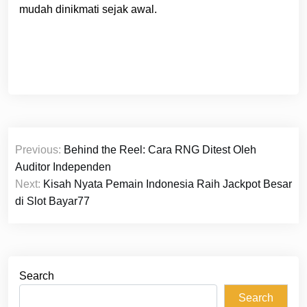
mudah dinikmati sejak awal.
Post
Previous:
Behind the Reel: Cara RNG Ditest Oleh
navigation
Auditor Independen
Next:
Kisah Nyata Pemain Indonesia Raih Jackpot Besar
di Slot Bayar77
Search
Search