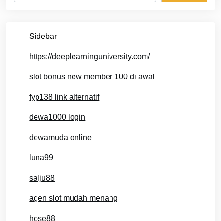
Sidebar
https://deeplearninguniversity.com/
slot bonus new member 100 di awal
fyp138 link alternatif
dewa1000 login
dewamuda online
luna99
salju88
agen slot mudah menang
hose88