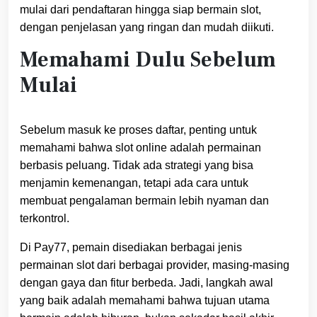
mulai dari pendaftaran hingga siap bermain slot,
dengan penjelasan yang ringan dan mudah diikuti.
Memahami Dulu Sebelum
Mulai
Sebelum masuk ke proses daftar, penting untuk
memahami bahwa slot online adalah permainan
berbasis peluang. Tidak ada strategi yang bisa
menjamin kemenangan, tetapi ada cara untuk
membuat pengalaman bermain lebih nyaman dan
terkontrol.
Di Pay77, pemain disediakan berbagai jenis
permainan slot dari berbagai provider, masing-masing
dengan gaya dan fitur berbeda. Jadi, langkah awal
yang baik adalah memahami bahwa tujuan utama