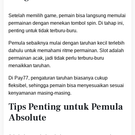
Setelah memilih game, pemain bisa langsung memulai
permainan dengan menekan tombol spin. Di tahap ini,
penting untuk tidak terburu-buru.
Pemula sebaiknya mulai dengan taruhan kecil terlebih
dahulu untuk memahami ritme permainan. Slot adalah
permainan acak, jadi tidak perlu terburu-buru
menaikkan taruhan.
Di Pay77, pengaturan taruhan biasanya cukup
fleksibel, sehingga pemain bisa menyesuaikan sesuai
kenyamanan masing-masing.
Tips Penting untuk Pemula
Absolute