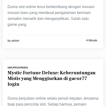
Dunia slot online terus berkembang dengan inovasi-
inovasi baru yang membuat pengalaman bermain
semakin menarik dan mengasyikkan. Salah satu
game yang
4 Minute
by
admin
UNCATEGORIZED
Mystic Fortune Deluxe: Keberuntungan
Mistis yang Menggiurkan di gacor77
login
Dunia perjudian online selalu penuh kejutan, terutama
bagi para pencinta slot. Setiap harinya, pemain