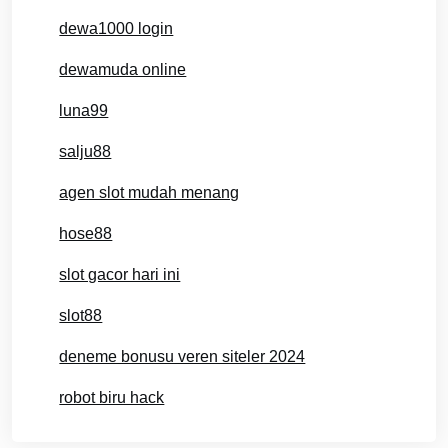
dewa1000 login
dewamuda online
luna99
salju88
agen slot mudah menang
hose88
slot gacor hari ini
slot88
deneme bonusu veren siteler 2024
robot biru hack