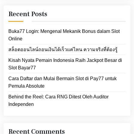
Recent Posts
Buka77 Login: Mengenal Mekanik Bonus dalam Slot
Online
สล็อตออนไลน์ถอนเงินได้เร็วแค่ไหน ความจริงที่ต้องรู้
Kisah Nyata Pemain Indonesia Raih Jackpot Besar di
Slot Bayar77
Cara Daftar dan Mulai Bermain Slot di Pay77 untuk
Pemula Absolute
Behind the Reel: Cara RNG Ditest Oleh Auditor
Independen
Recent Comments