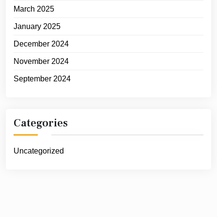
March 2025
January 2025
December 2024
November 2024
September 2024
Categories
Uncategorized