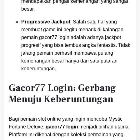
mendapatkan pengali kemenangan yang sangat
besar.
Progressive Jackpot
: Salah satu hal yang
membuat game ini begitu menarik di kalangan
pemain gacor77 login adalah adanya jackpot
progresif yang bisa tembus angka fantastis. Tidak
jarang pemain berhasil membawa pulang
kemenangan besar hanya dari satu putaran
keberuntungan.
Gacor77 Login: Gerbang
Menuju Keberuntungan
Bagi pemain slot online yang ingin mencoba Mystic
Fortune Deluxe,
gacor77 login
menjadi pilihan utama.
Platform ini dikenal dengan koleksi permainan yang