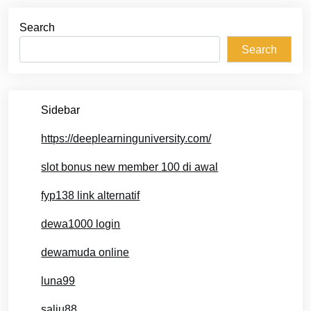
Search
Search
Sidebar
https://deeplearninguniversity.com/
slot bonus new member 100 di awal
fyp138 link alternatif
dewa1000 login
dewamuda online
luna99
salju88